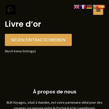
Zum
Inhalt
MAI
springen
Livre d’or
MEN
(Noch keine Einträge)
À propos de nous
BLM Voyages, situé à Vianden, est votre partenaire idéal pour des
voyages sur mesure entre le Portugal et le Luxembourg.