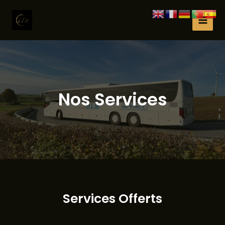
Zum
Inhalt
MAI
springen
MEN
Nos Services
Services Offerts