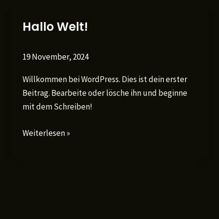
post
Hallo Welt!
title
goes
here
19 November, 2024
Willkommen bei WordPress. Dies ist dein erster
Beitrag. Bearbeite oder lösche ihn und beginne
mit dem Schreiben!
Hallo
Weiterlesen »
Welt!