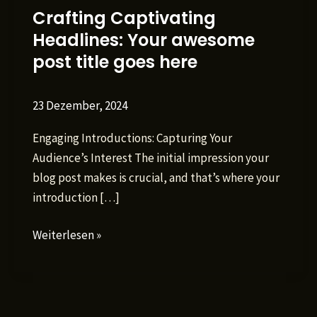
Crafting Captivating
Headlines: Your awesome
post title goes here
23 Dezember, 2024
Engaging Introductions: Capturing Your
Audience’s Interest The initial impression your
blog post makes is crucial, and that’s where your
introduction […]
Crafting
Weiterlesen »
Captivating
Headlines:
Your
awesome